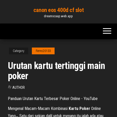
Skip
canon eos 400d cf slot
to
dreamscaap.web.app
the
content
Category
Ferns20133
Urutan kartu tertinggi main
poker
By
AUTHOR
Panduan Urutan Kartu Terbesar Poker Online - YouTube
Mengenal Macam-Macam Kombinasi
Kartu
Poker
Online
Yang
…
Satu dari sekian dalil untuk menang itu ialah ada atau