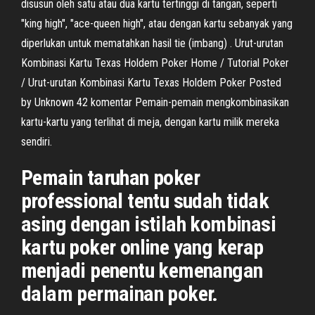
disusun oleh satu atau dua kartu tertinggi di tangan, seperti
"king high", "ace-queen high", atau dengan kartu sebanyak yang
diperlukan untuk mematahkan hasil tie (imbang) . Urut-urutan
Kombinasi Kartu Texas Holdem Poker Home / Tutorial Poker
/ Urut-urutan Kombinasi Kartu Texas Holdem Poker Posted
by Unknown 42 komentar Pemain-pemain mengkombinasikan
kartu-kartu yang terlihat di meja, dengan kartu milik mereka
sendiri.
Pemain taruhan poker
professional tentu sudah tidak
asing dengan istilah kombinasi
kartu poker online yang kerap
menjadi penentu kemenangan
dalam permainan poker.