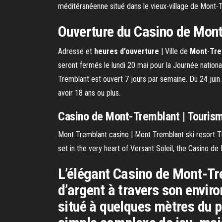
méditéranéenne situé dans le vieux-village de Mont-T
Ouverture
du
Casino
de
Mon
Adresse et
heures
d’ouverture
| Ville de
Mont
-
Tre
seront fermés le lundi 20 mai pour la Journée nationa
Tremblant est ouvert 7 jours par semaine. Du 24 juin
avoir 18 ans ou plus.
Casino
de
Mont
-
Tremblant
| Touris
Mont Tremblant casino | Mont Tremblant ski resort T
set in the very heart of Versant Soleil, the Casino de 
L’élégant Casino de Mont-Tre
d’argent à travers son enviro
situé à quelques mètres du p