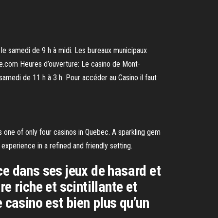
 le samedi de 9 h à midi. Les bureaux municipaux
ne.com Heures d’ouverture: Le casino de Mont-
samedi de 11 h à 3 h. Pour accéder au Casino il faut
 one of only four casinos in Quebec. A sparkling gem
 experience in a refined and friendly setting.
ce dans ses jeux de hasard et
 riche et scintillante et
 casino est bien plus qu’un