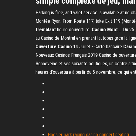
simple complexe de jeu, mais
Parking is free, and valet service is available at no 
Montée Ryan. From Route 117, take Exit 119 (Montée 
tremblant
heure douverture.
Casino
Mont
... Du 25
au Casino de Montral en prenant lautobus grce la lign
Ouverture
Casino
14 Juillet - Carte bancaire
Casin
Nouveaux Casinos Français 2019 Casino de ouverture
Bonneveine et ses soixante boutiques, un centre situé
heures d'ouverture à partir du 5 novembre, ce qui e
Hoosier park racing casino concert seating